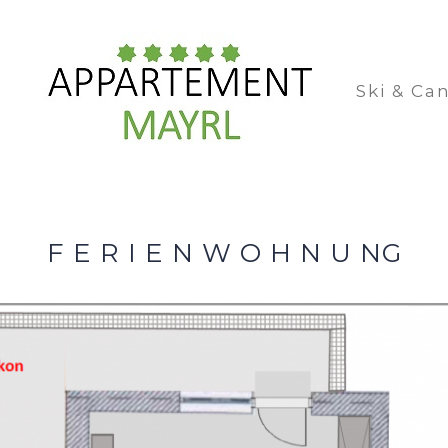
Ski & Ca
F E R I E N W O H N U NG