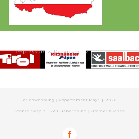
Impressum & Datenschutz
Ferienwohnung | Appartement Mayrl |
2026 |
Sonnseitweg 7 . 6391 Fieberbrunn |
Zimmer buchen
Facebook