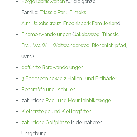
Bergerlebniswelten
für die ganze
Familie:
Triassic Park
,
Timoks
Alm
,
Jakobskreuz
,
Erlebnispark Familienlan
d
Themenwanderungen
(
Jakobsweg
,
Triassic
Trail
,
WaiWi – Weitwanderweg
,
Bienenlehrpfad
,
uvm.)
geführte Bergwanderungen
3 Badeseen sowie 2 Hallen- und Freibäder
Reiterhöfe und -schulen
zahlreiche
Rad- und Mountainbikewege
Klettersteige und Klettergärten
zahlreiche Golfplätze
in der näheren
Umgebung