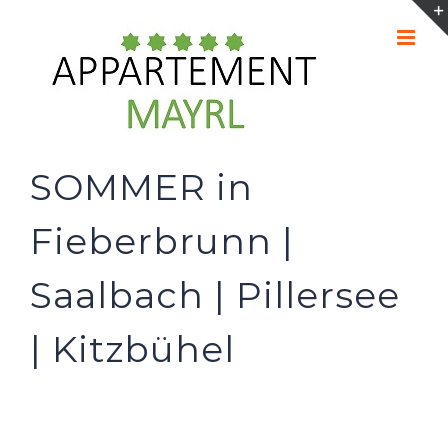
Zum
Inhalt
springen
SOMMER in
Fieberbrunn |
Saalbach | Pillersee
| Kitzbühel