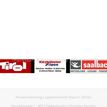
Impressum & Datenschutz
Ferienwohnung | Appartement Mayrl |
2026 |
Sonnseitweg 7 . 6391 Fieberbrunn |
Zimmer buchen