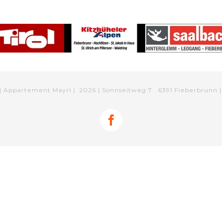
| Appartement Mayrl |
2026 | Sonnseitweg 7 . 6391 Fieberbrunn 
Facebook